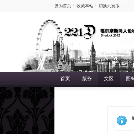
设为首页
/
收藏本站
/
切换到宽版
首页
版务
文区
图/