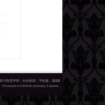
策与免责声明
|
站长邮箱
|
手机版
|
221D
7
, Processed in 0.054340 second(s), 6 queries .